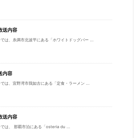
放送内容
は、糸満市北波平にある「ホワイトドッグバー ...
送内容
は、宜野湾市我如古にある「定食・ラーメン ...
放送内容
那覇市泊にある「osteria du ...