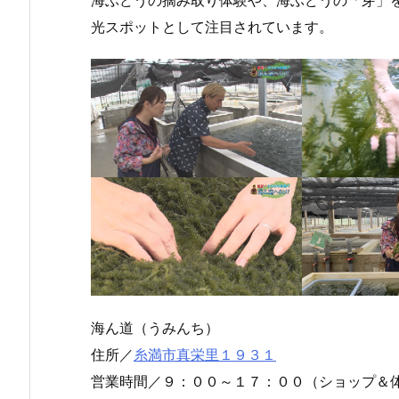
海ぶどうの摘み取り体験や、海ぶどうの「芽」
光スポットとして注目されています。
７月
１月
９月
２７
１日
１日
日
（木
（月
（月
曜
曜
曜
日）
日）
日）
から
から
から
の放
の放
海ん道（うみんち）
の放
送内
送内
送内
容
容
住所／
糸満市真栄里１９３１
容
営業時間／９：００～１７：００（ショップ＆