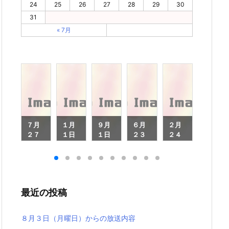
24
25
26
27
28
29
30
31
« 7月
０
７月
１月
９月
６月
２月
１月
３
２７
１日
１日
２３
２４
１３
日
日
（木
（月
日
日
日
月
（月
曜
曜
（月
（月
（月
曜
日）
日）
曜
曜
曜
）
日）
から
から
日）
日）
日）
ら
から
の放
の放
から
から
から
最近の投稿
放
の放
送内
送内
の放
の放
の放
内
送内
容
容
送内
送内
送内
容
容
容
容
８月３日（月曜日）からの放送内容