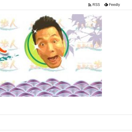

Feedly
RSS