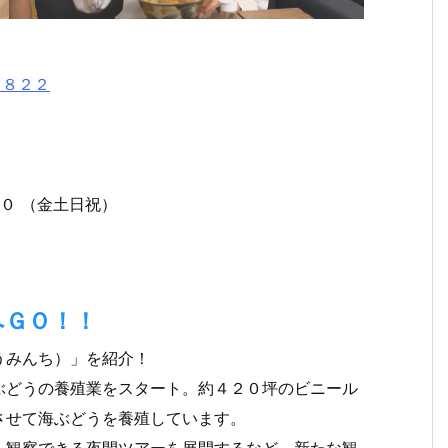
１８２２
 （金土日祝）
へＧＯ！！
うみんち）」を紹介！
ぶどうの養殖業をスタート。約４２０坪のビニール
させて海ぶどうを養殖しています。