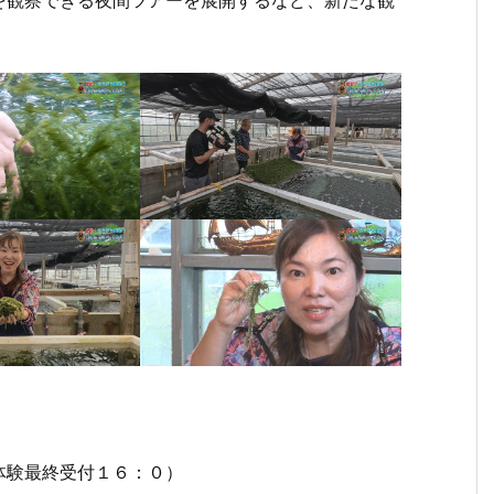
を観察できる夜間ツアーを展開するなど、新たな観
６月
２月
１月
４月
３月
１２
１
２３
２４
１３
１５
１１
月１
月
日
日
日
日
日
１日
１
（月
（月
（月
（月
（月
（月
（
曜
曜
曜
曜
曜
曜
曜
日）
日）
日）
日）
日）
日）
日
から
から
から
から
から
から
か
の放
の放
の放
の放
の放
の放
の
送内
送内
送内
送内
送内
送内
送
容
容
容
容
容
容
容
体験最終受付１６：０）