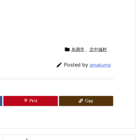

糸満市
,
北中城村

Posted by
amakuma
Pin it
Copy