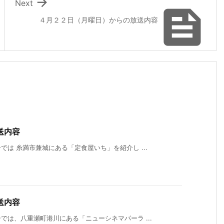

Next

４月２２日（月曜日）からの放送内容
送内容
は 糸満市兼城にある「定食屋いち」を紹介し ...
送内容
は、八重瀬町港川にある「ニューシネマパーラ ...