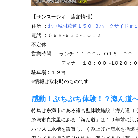
【サンスーシィ 店舗情報】
住所 ：
北中城村萩道１５０-３パークサイド＃
電話 ：０９８-９３５-１０１２
不定休
営業時間 ： ランチ １１:００～LO１５：００
ディナー １８：００～LO２０：００
駐車場：１９台
※情報は取材時のものです
感動！ぷちぷち体験！？海ん道
特集は糸満市にある複合型体験施設「海ん道（
糸満市真栄里にある「海ん道」は１９年前に海
ハウスに水槽を設置し、くみ上げた海水を循環