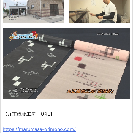
【丸正織物工房 URL】
https://marumasa-orimono.com/