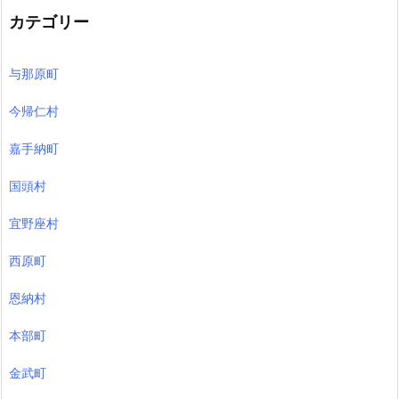
カテゴリー
与那原町
今帰仁村
嘉手納町
国頭村
宜野座村
西原町
恩納村
本部町
金武町