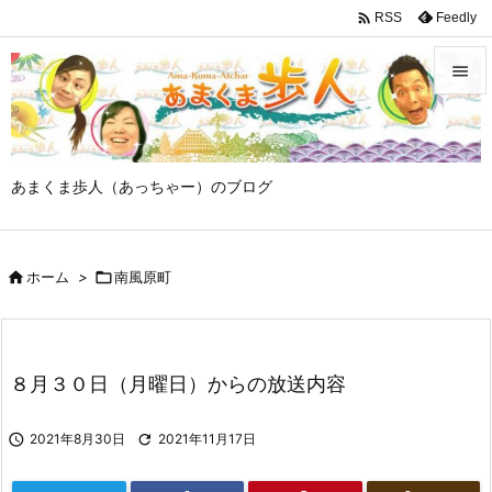

Feedly
RSS


メニュ

あまくま歩人（あっちゃー）のブログ
サイド

前へ

ホーム
>

南風原町

次へ

検索
８月３０日（月曜日）からの放送内容

2021年8月30日

2021年11月17日