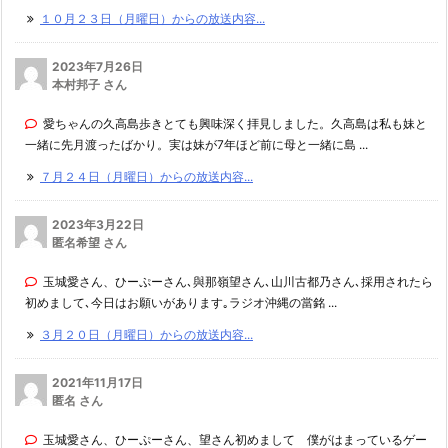
１０月２３日（月曜日）からの放送内容...
2023年7月26日
本村邦子 さん
愛ちゃんの久高島歩きとても興味深く拝見しました。久高島は私も妹と
一緒に先月渡ったばかり。実は妹が7年ほど前に母と一緒に島 ...
７月２４日（月曜日）からの放送内容...
2023年3月22日
匿名希望 さん
玉城愛さん、ひーぷーさん､與那嶺望さん､山川古都乃さん､採用されたら
初めまして､今日はお願いがあります｡ラジオ沖縄の當銘 ...
３月２０日（月曜日）からの放送内容...
2021年11月17日
匿名 さん
玉城愛さん、ひーぷーさん、望さん初めまして 僕がはまっているゲー