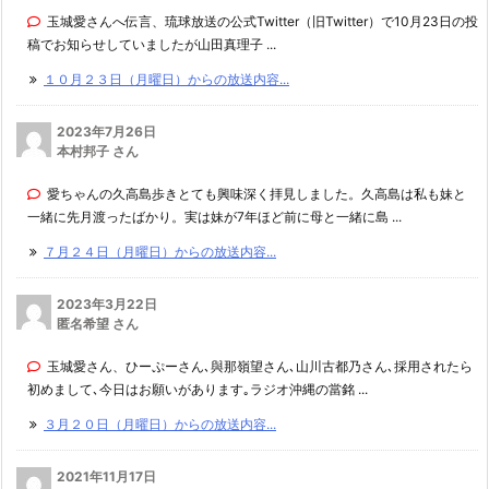
玉城愛さんへ伝言、琉球放送の公式Twitter（旧Twitter）で10月23日の投
稿でお知らせしていましたが山田真理子 ...
１０月２３日（月曜日）からの放送内容...
2023年7月26日
本村邦子 さん
愛ちゃんの久高島歩きとても興味深く拝見しました。久高島は私も妹と
一緒に先月渡ったばかり。実は妹が7年ほど前に母と一緒に島 ...
７月２４日（月曜日）からの放送内容...
2023年3月22日
匿名希望 さん
玉城愛さん、ひーぷーさん､與那嶺望さん､山川古都乃さん､採用されたら
初めまして､今日はお願いがあります｡ラジオ沖縄の當銘 ...
３月２０日（月曜日）からの放送内容...
2021年11月17日