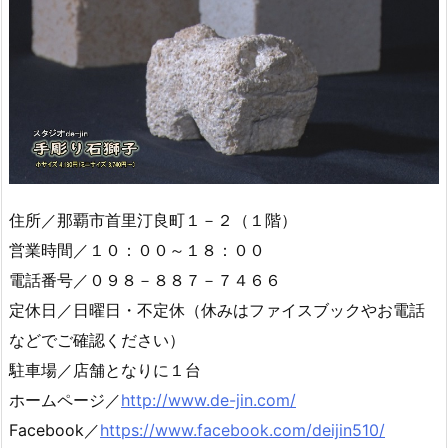
住所／那覇市首里汀良町１－２（１階）
営業時間／１０：００～１８：００
電話番号／０９８－８８７－７４６６
定休日／日曜日・不定休（休みはファイスブックやお電話
などでご確認ください）
駐車場／店舗となりに１台
ホームページ／
http://www.de-jin.com/
Facebook／
https://www.facebook.com/deijin510/