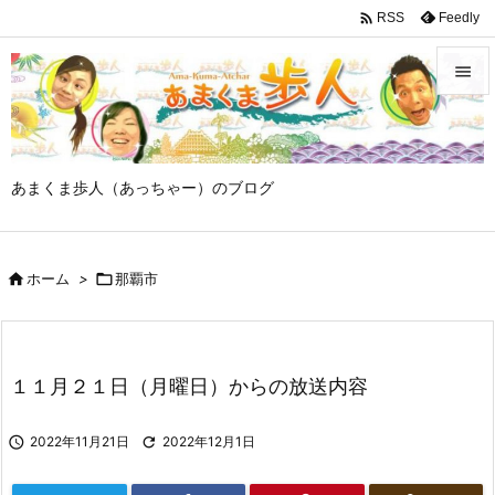

Feedly
RSS


メニュ

あまくま歩人（あっちゃー）のブログ
サイド

前へ

ホーム
>

那覇市

次へ

検索
１１月２１日（月曜日）からの放送内容

2022年11月21日

2022年12月1日