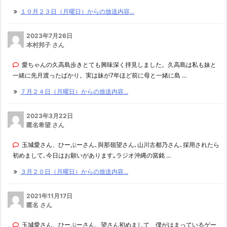
１０月２３日（月曜日）からの放送内容...
2023年7月26日
本村邦子 さん
愛ちゃんの久高島歩きとても興味深く拝見しました。久高島は私も妹と
一緒に先月渡ったばかり。実は妹が7年ほど前に母と一緒に島 ...
７月２４日（月曜日）からの放送内容...
2023年3月22日
匿名希望 さん
玉城愛さん、ひーぷーさん､與那嶺望さん､山川古都乃さん､採用されたら
初めまして､今日はお願いがあります｡ラジオ沖縄の當銘 ...
３月２０日（月曜日）からの放送内容...
2021年11月17日
匿名 さん
玉城愛さん、ひーぷーさん、望さん初めまして 僕がはまっているゲー