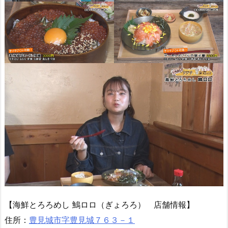
【海鮮とろろめし 鷠ロロ（ぎょろろ） 店舗情報】
住所：
豊見城市字豊見城７６３－１