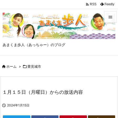

Feedly
RSS


メニュ

あまくま歩人（あっちゃー）のブログ
サイド

前へ

ホーム
>

豊見城市

次へ

検索
１月１５日（月曜日）からの放送内容

2024年1月15日