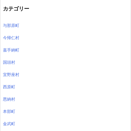
カテゴリー
与那原町
今帰仁村
嘉手納町
国頭村
宜野座村
西原町
恩納村
本部町
金武町