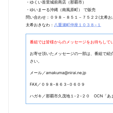
・ゆくい首里城前商店（那覇市）
・ゆいまーる沖縄（南風原町） で販売
問い合わせ：０９８－８５１－７５２２(太希お
太希おきなわ：
八重瀬町仲座１０３８−１
番組では皆様からのメッセージをお待ちして
お寄せ頂いたメッセージの一部は、番組で紹
さい。
メール／amakuma@nirai.ne.jp
FAX／０９８-８６３-０６０９
ハガキ／那覇市久茂地１-２-２０ OCN「あ