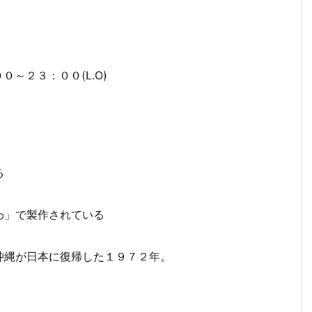
０～２３：００(L.O)
る
わ」で製作されている
沖縄が日本に復帰した１９７２年。