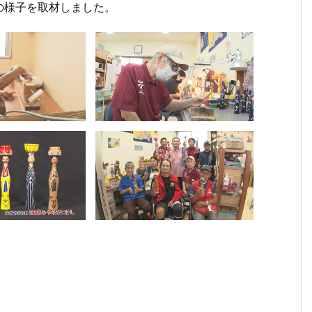
の様子を取材しました。
１月
１１
１０
１０
３月
５月
１
８日
月２
月３
月２
１３
３０
月
（月
７日
０日
日
日
日
日
曜
（月
（月
（月
（月
（月
（
日）
曜
曜
曜
曜
曜
曜
から
日）
日）
日）
日）
日）
日
の放
から
から
から
から
から
か
送内
の放
の放
の放
の放
の放
の
容
送内
送内
送内
送内
送内
送
容
容
容
容
容
容