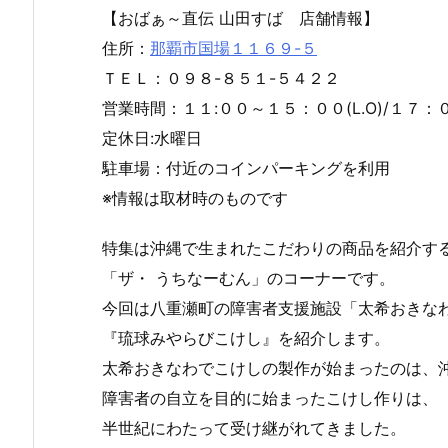
【おばぁ～直伝 山田すば 店舗情報】
住所：
那覇市国場１１６９-５
ＴＥＬ：０９８-８５１-５４２２
営業時間：１１:００～１５：００(L.O)/１７：０
定休日:水曜日
駐車場：付近のコインパーキングを利用
※情報は取材時のものです
特集は沖縄で生まれたこだわりの商品を紹介す
「ザ・ うちなーむん」のコーナーです。
今回は八重瀬町の障害者支援施設「太希おきな
『琉球みやらびこけし』を紹介します。
太希おきなわでこけしの製作が始まったのは、
障害者の自立を目的に始まったこけし作りは、
半世紀にわたって受け継がれてきました。