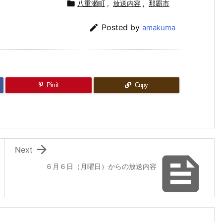

八重瀬町
,
放送内容
,
那覇市

Posted by
amakuma
Pin it
Copy

Next

６月６日（月曜日）からの放送内容