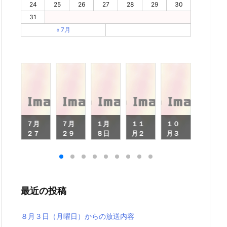
24
25
26
27
28
29
30
31
« 7月
２
７月
７月
１月
１１
１０
１０
６
２７
２９
８日
月２
月３
月２
日
日
（月
７日
０日
日
月
（月
（月
曜
（月
（月
（月
曜
曜
日）
曜
曜
曜
）
日）
日）
から
日）
日）
日）
ら
から
から
の放
から
から
から
最近の投稿
放
の放
の放
送内
の放
の放
の放
内
送内
送内
容
送内
送内
送内
容
容
容
容
容
８月３日（月曜日）からの放送内容