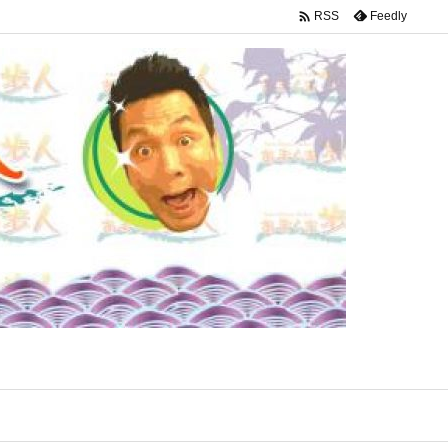

Feedly
RSS