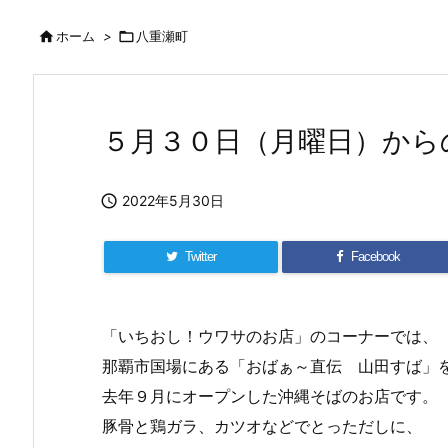

ホーム
>

八重瀬町
５月３０日（月曜日）から

2022年5月30日
Twitter
Facebook
「いちおし！ウワサのお店」のコーナーでは、
那覇市国場にある「おばぁ～直伝 山田すば」
去年９月にオープンした沖縄そばのお店です。
豚骨と鶏ガラ、カツオなどでとっただしに、