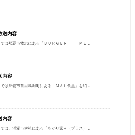
放送内容
は那覇市牧志にある「ＢＵＲＧＥＲ ＴＩＭＥ ...
送内容
は那覇市首里鳥堀町にある「ＭＡＬ食堂」を紹 ...
送内容
は、浦添市伊祖にある「あがり家＋（プラス） ...