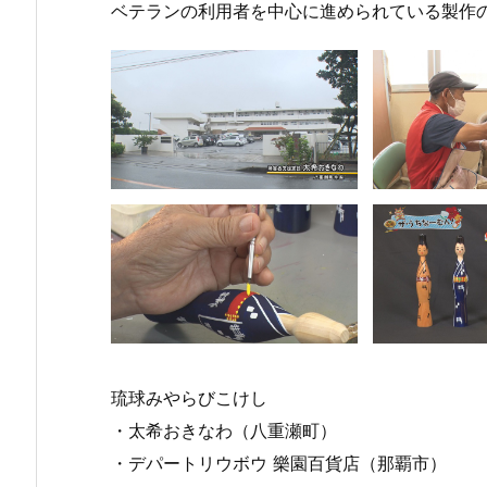
ベテランの利用者を中心に進められている製作
７月
７月
２７
２９
日
日
（月
（月
曜
曜
日）
日）
から
から
琉球みやらびこけし
の放
の放
・太希おきなわ（八重瀬町）
送内
送内
容
容
・デパートリウボウ 樂園百貨店（那覇市）