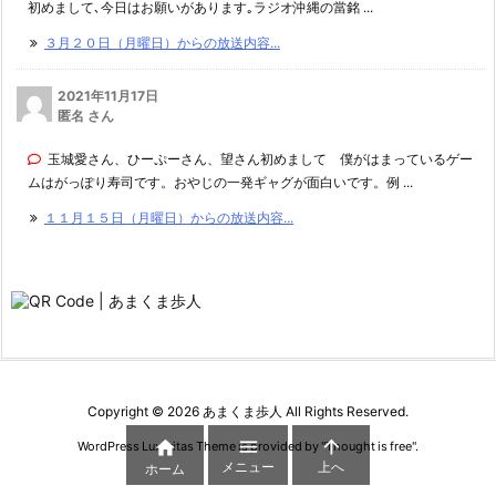
初めまして､今日はお願いがあります｡ラジオ沖縄の當銘 ...
３月２０日（月曜日）からの放送内容...
2021年11月17日
匿名 さん
玉城愛さん、ひーぷーさん、望さん初めまして 僕がはまっているゲー
ムはがっぽり寿司です。おやじの一発ギャグが面白いです。例 ...
１１月１５日（月曜日）からの放送内容...
Copyright ©
2026
あまくま歩人
All Rights Reserved.



WordPress Luxeritas Theme is provided by "
Thought is free
".
メニュー
上へ
ホーム