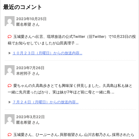
最近のコメント
2023年10月25日
匿名希望 さん
玉城愛さんへ伝言、琉球放送の公式Twitter（旧Twitter）で10月23日の投
稿でお知らせしていましたが山田真理子 ...
１０月２３日（月曜日）からの放送内容...
2023年7月26日
本村邦子 さん
愛ちゃんの久高島歩きとても興味深く拝見しました。久高島は私も妹と
一緒に先月渡ったばかり。実は妹が7年ほど前に母と一緒に島 ...
７月２４日（月曜日）からの放送内容...
2023年3月22日
匿名希望 さん
玉城愛さん、ひーぷーさん､與那嶺望さん､山川古都乃さん､採用されたら