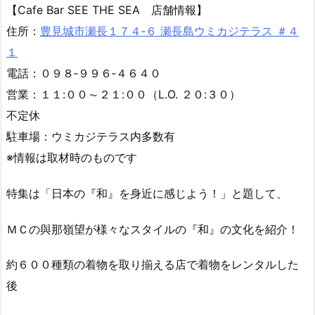
【Cafe Bar SEE THE SEA 店舗情報】
住所：
豊見城市瀬長１７４‐６ 瀬長島ウミカジテラス ＃４
１
電話：０９８‐９９６‐４６４０
営業：１１:００～２１:００（L.O. ２０:３０）
不定休
駐車場：ウミカジテラス内多数有
※情報は取材時のものです
特集は「日本の『和』を身近に感じよう！」と題して、
ＭＣの與那嶺望が様々なスタイルの『和』の文化を紹介！
約６００種類の着物を取り揃える店で着物をレンタルした
後