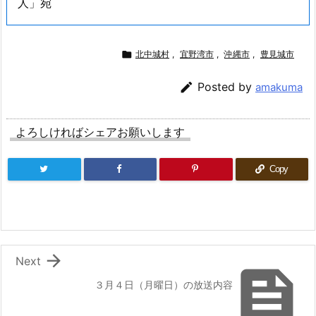
人」宛

北中城村
,
宜野湾市
,
沖縄市
,
豊見城市

Posted by
amakuma
よろしければシェアお願いします
Copy

Next

３月４日（月曜日）の放送内容