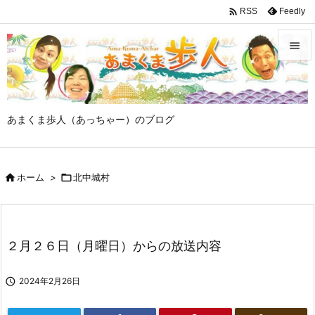

Feedly
RSS


メニュ

あまくま歩人（あっちゃー）のブログ
サイド

前へ

ホーム
>

北中城村

次へ

検索
２月２６日（月曜日）からの放送内容

2024年2月26日